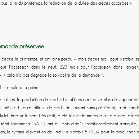
puis la fin du printemps, la réduction de la durée des crédits accordés ».
 demande préservée
 depuis le printemps, et ont ainsi perdu 4 mois depuis mai, pour s’établir, e
r l’accession dans le neuf, 223 mois pour l’accession dans l’ancien)
A, «
cela n’a pas dégradé la solvabilité de la demande
».
its semble à la peine.
 calmes, la production de crédits immobiliers a retrouvé plus de vigueur dè
i, même si les conditions de crédit demeurent sans précédent, la demand
Juillet, habituellement très actif, a été teinté de morosité cette année, affect
rédit Logement/CSA. Quant au mois d’août, traditionnellement tranquille, i
 an, le rythme d’évolution de l’activité s’établit à +5.5% pour la production e