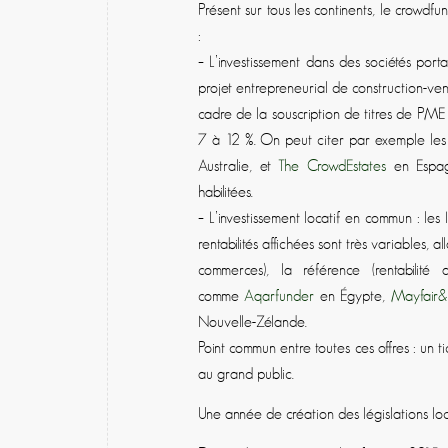
Présent sur tous les continents, le crowdfu
:
– L’investissement dans des sociétés porta
projet entrepreneurial de construction-­ve
cadre de la souscription de titres de PM
7 à 12 %. On peut citer par exemple les
Australie, et
The CrowdEstates
en Espagn
habilitées.
– L’investissement locatif en commun : les
rentabilités affichées sont très variables,
commerces), la référence (rentabilité
comme
Aqarfunder
en Égypte,
Mayfair
Nouvelle-Zélande.
Point commun entre toutes ces offres : un t
au grand public.
Une année de création des législations lo