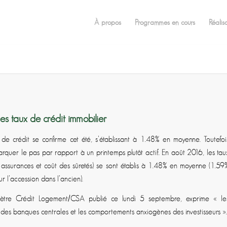
À propos
Programmes en cours
Réalis
es taux de crédit immobilier
 de crédit se confirme cet été, s’établissant à 1.48% en moyenne. Toutefoi
rquer le pas par rapport à un printemps plutôt actif. En août 2016, les tau
s assurances et coût des sûretés) se sont établis à 1.48% en moyenne (1.59
r l’accession dans l’ancien).
omètre Crédit Logement/CSA publié ce lundi 5 septembre, exprime «
le
 des banques centrales et les comportements anxiogènes des investisseurs
».