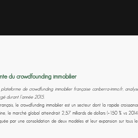
nte du crowdfounding immobilier
a plateforme de crowdfunding immobilier française canberra-immo.fr, analys
rgé durant l’année 2015.
ançais, le crowdfunding immobilier est un secteur dont la rapide croissanc
e, le marché global atteindrait 2,57 milliards de dollars (+150 % vs 2014)
quée par une consolidation de deux modèles et leur expansion sur tous le