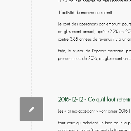
-1.7% pour le nombre de prêts bancaires 
L’activité du marché au ralenti.
Le coût des opérations par emprunt poursu
en glissement annuel, après +2.2% en 2015
contre 3.85 années de revenus il y a un 
Enfin, le niveau de l’apport personnel pr
premiers mois de 2016, en glissement annu
2016-12-12 - Ce qu’il faut reteni
Les « primo-accédant » vont aimer 2016 !
Pour ceux qui achètent un bien pour la pre
avantageux, puisqu’il permet de financer j