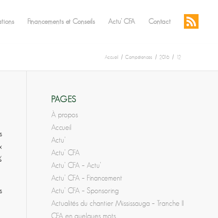
ations
Financements et Conseils
Actu’ CFA
Contact
Accueil
/
Compétences
/
2016
/
12
PAGES
À propos
Accueil
s
Actu’
x
Actu’ CFA
%
Actu’ CFA – Actu’
Actu’ CFA – Financement
Actu’ CFA – Sponsoring
s
Actualités du chantier Mississauga – Tranche II
CFA en quelques mots