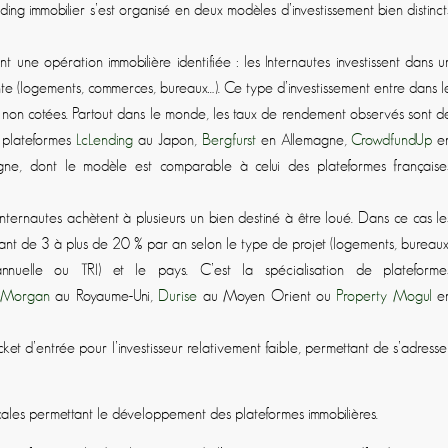
nding immobilier s’est organisé en deux modèles d’investissement bien distinct
nt une opération immobilière identifiée : les Internautes investissent dans u
nte (logements, commerces, bureaux…). Ce type d’investissement entre dans l
E non cotées. Partout dans le monde, les taux de rendement observés sont d
 plateformes
LcLending
au Japon,
Bergfurst
en Allemagne,
CrowdfundUp
e
e, dont le modèle est comparable à celui des plateformes française
 Internautes achètent à plusieurs un bien destiné à être loué. Dans ce cas le
 allant de 3 à plus de 20 % par an selon le type de projet (logements, bureaux
 annuelle ou TRI) et le pays. C’est la spécialisation de plateforme
&Morgan
au Royaume­-Uni,
Durise
au Moyen­ Orient ou
Property Mogul
e
icket d’entrée pour l’investisseur relativement faible, permettant de s’adresse
cales permettant le développement des plateformes immobilières.