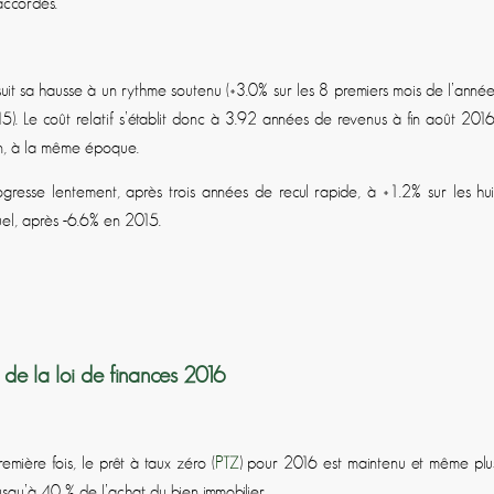
accordés.
it sa hausse à un rythme soutenu (+3.0% sur les 8 premiers mois de l’année
). Le coût relatif s’établit donc à 3.92 années de revenus à fin août 2016
an, à la même époque.
ogresse lentement, après trois années de recul rapide, à +1.2% sur les hui
el, après -6.6% en 2015.
r de la loi de finances 2016
mière fois, le prêt à taux zéro (
PTZ
) pour 2016 est maintenu et même plu
usqu’à 40 % de l’achat du bien immobilier.