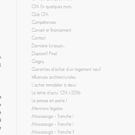
CFA En quelques mots
Club CFA
Compétences
Conseil et financement
Contact
Dernière livraison…
Dispositif Pinel
n
Gagny
.
Garanties d’achat d’un logement neuf
Influences architecturales
L’achat immobilier à deux
La lettre d’actu’ CFA I-2016
s
La presse en parle !
e
Mentions légales
é
Mississauga – Tranche I
l
Mississauga – Tranche I
t
Mississauga – Tranche II