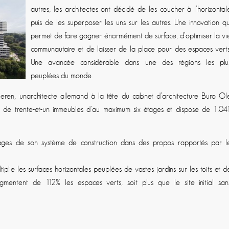
autres, les architectes ont décidé de les coucher à l’horizontal
puis de les superposer les uns sur les autres. Une innovation qu
permet de faire gagner énormément de surface, d’optimiser la vi
communautaire et de laisser de la place pour des espaces verts
Une avancée considérable dans une des régions les plu
peuplées du monde.
ren, unarchitecte allemand à la tête du cabinet d’architecture Buro Ol
 de trente-et-un immeubles d’au maximum six étages et dispose de 1.04
tages de son système de construction dans des propos rapportés par l
iplie les surfaces horizontales peuplées de vastes jardins sur les toits et d
mentent de 112% les espaces verts, soit plus que le site initial san